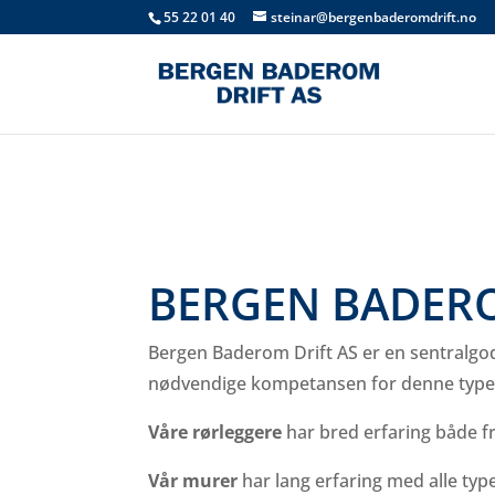
55 22 01 40
steinar@bergenbaderomdrift.no
BERGEN BADERO
Bergen Baderom Drift AS er en sentralgod
nødvendige kompetansen for denne type
Våre rørleggere
har bred erfaring både fr
Vår murer
har lang erfaring med alle typ