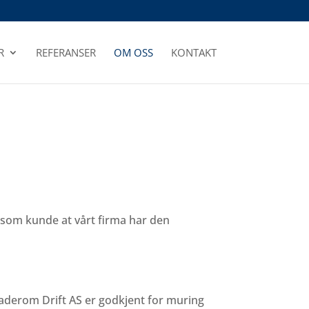
R
REFERANSER
OM OSS
KONTAKT
 som kunde at vårt firma har den
 Baderom Drift AS er godkjent for muring