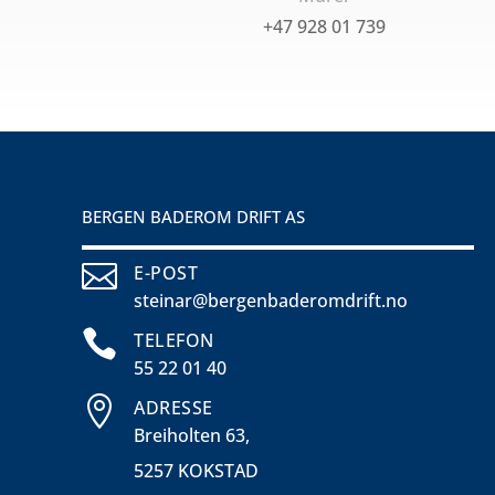
+47 928 01 739
BERGEN BADEROM DRIFT AS

E-POST
steinar@bergenbaderomdrift.no

TELEFON
55 22 01 40

ADRESSE
Breiholten 63
,
5257 KOKSTAD