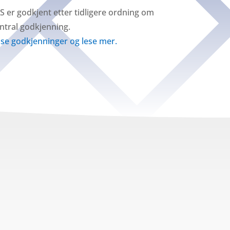
 er godkjent etter tidligere ordning om
ntral godkjenning.
å se godkjenninger og lese mer.